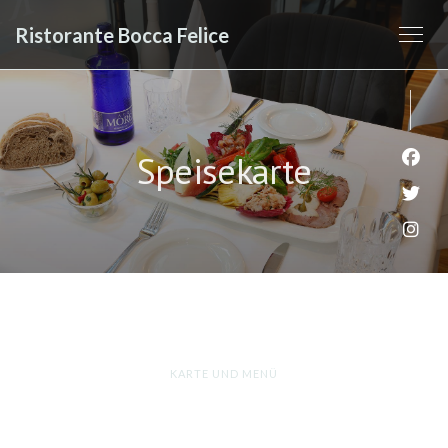
Ristorante Bocca Felice
Speisekarte
Face
Twit
Inst
KARTE UND MENÜ