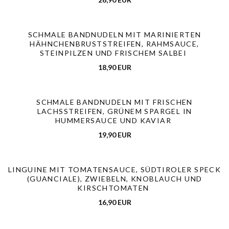
SCHMALE BANDNUDELN MIT MARINIERTEN
HÄHNCHENBRUSTSTREIFEN, RAHMSAUCE,
STEINPILZEN UND FRISCHEM SALBEI
18,90 EUR
SCHMALE BANDNUDELN MIT FRISCHEN
Ristorante Bocca Felice
LACHSSTREIFEN, GRÜNEM SPARGEL IN
HUMMERSAUCE UND KAVIAR
19,90 EUR
LINGUINE MIT TOMATENSAUCE, SÜDTIROLER SPECK
(GUANCIALE), ZWIEBELN, KNOBLAUCH UND
KIRSCHTOMATEN
16,90 EUR