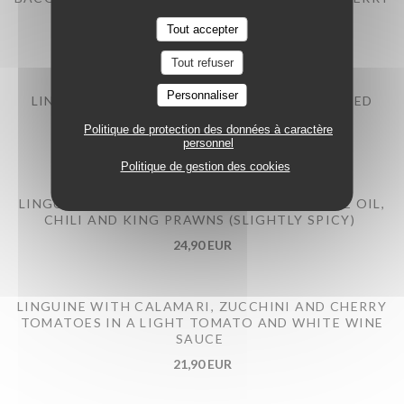
TOMATOES
Tout accepter
16,90 EUR
Tout refuser
Personnaliser
LINGUINE BOLOGNESE (100% ORGANIC MINCED
BEEF) WITH BURRATA
Politique de protection des données à caractère
22,90 EUR
personnel
Politique de gestion des cookies
LINGUINE WITH GARLIC, EXTRA VIRGIN OLIVE OIL,
CHILI AND KING PRAWNS (SLIGHTLY SPICY)
24,90 EUR
LINGUINE WITH CALAMARI, ZUCCHINI AND CHERRY
TOMATOES IN A LIGHT TOMATO AND WHITE WINE
SAUCE
21,90 EUR