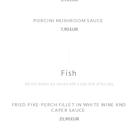
PORCINI MUSHROOM SAUCE
7,90 EUR
Fish
All fish dishes are served with a side dish of the day
FRIED PIKE-PERCH FILLET IN WHITE WINE AND
CAPER SAUCE
25,90 EUR