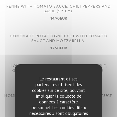
PENNE WITH TOMATO SAUCE, CHILI PEPPERS AND
BASIL (SPICY)
14,90 EUR
HOMEMADE POTATO GNOCCHI WITH TOMATO
SAUCE AND MOZZARELLA
17,90 EUR
HOMEMADE POTATO GNOCCHI WITH TRUFFLE,
GOAT CHEESE AND TRUFFLE BUTTER SAUCE
24,90 EUR
Le restaurant et ses
partenaires utilisent des
cookies sur ce site, pouvant
HOMEMADE TAGLIOLINI IN TRUFFLE BUTTER SAUCE
impliquer la collecte de
WITH PIEDMONTESE TRUFFLE
données à caractère
personnel. Les cookies dits «
26,90 EUR
nécessaires » sont obligatoires