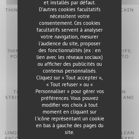
et installés par défaut.
D'autres cookies facultatifs
THIN RIBBON NOODLES WITH MARINATED CHICKEN
BREAST STRIPS, CREAM SAUCE, PORCINI
nécessitent votre
MUSHROOMS AND FRESH SAGE
consentement. Ces cookies
facultatifs servent à analyser
18,90 EUR
votre navigation, mesurer
l'audience du site, proposer
des fonctionnalités (ex : en
THIN RIBBON NOODLES WITH BEEF FILLET STRIPS,
PORCINI MUSHROOMS, LIGHT CHERRY TOMATO
lien avec les réseaux sociaux)
CREAM SAUCE AND PARMESAN
ou afficher des publicités ou
contenus personnalisés.
20,90 EUR
Ristorante Bocca Felice
Cliquez sur « Tout accepter »,
« Tout refuser » ou «
Personnaliser » pour gérer vos
THIN RIBBON NOODLES WITH FRESH SALMON
STRIPS, GREEN ASPARAGUS IN LOBSTER SAUCE AND
préférences. Vous pouvez
CAVIAR
modifier vos choix à tout
moment en cliquant sur
19,90 EUR
l'icône représentant un cookie
en bas à gauche des pages du
site.
LINGUINE WITH TOMATO SAUCE, SOUTH TYROLEAN
BACON (GUANCIALE), ONIONS, GARLIC AND CHERRY