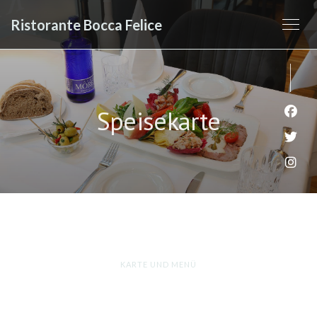
Ristorante Bocca Felice
Speisekarte
Face
Twit
Inst
KARTE UND MENÜ