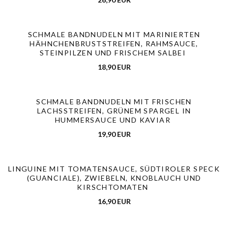
SCHMALE BANDNUDELN MIT MARINIERTEN
HÄHNCHENBRUSTSTREIFEN, RAHMSAUCE,
STEINPILZEN UND FRISCHEM SALBEI
18,90 EUR
SCHMALE BANDNUDELN MIT FRISCHEN
Ristorante Bocca Felice
LACHSSTREIFEN, GRÜNEM SPARGEL IN
HUMMERSAUCE UND KAVIAR
19,90 EUR
LINGUINE MIT TOMATENSAUCE, SÜDTIROLER SPECK
(GUANCIALE), ZWIEBELN, KNOBLAUCH UND
KIRSCHTOMATEN
16,90 EUR