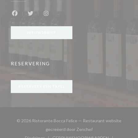
Facebook ((opent in een nieuw venster))
Twitter ((opent in een nieuw venster))
Instagram ((opent in een nieuw venste
NIEUWSBRIEF
RESERVERING
RESERVEER EEN TAFEL
© 2026 Ristorante Bocca Felice — Restaurant website
((opent in een nieuw ve
gecreëerd door
Zenchef
Disclaimer
GEBRUIKSVOORWAARDEN