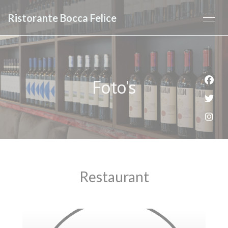
Cookies beheer paneel
Ristorante Bocca Felice
Foto's
Face
Twit
Inst
Restaurant