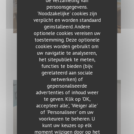
de verzameling van
persoonsgegevens.
'Noodzakelijke' cookies zijn
verplicht en worden standaard
geïnstalleerd. Andere
optionele cookies vereisen uw
toestemming. Deze optionele
cookies worden gebruikt om
uw navigatie te analyseren,
Speisen
het sitepubliek te meten,
functies te bieden (bijv.
gerelateerd aan sociale
netwerken) of
gepersonaliseerde
Ristorante Bocca Felice
advertenties of inhoud weer
te geven. Klik op 'OK,
accepteer alle', 'Weiger alle'
of 'Personaliseer' om uw
voorkeuren te beheren. U
kunt uw keuzes op elk
moment wijzigen door op het