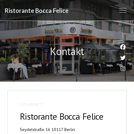
Ristorante Bocca Felice
Kontakt
Face
Twit
Inst
GOURMET
Ristorante Bocca Felice
((öffnet ein neues Fenster))
Seydelstraße 16 10117 Berlin