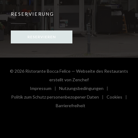
RESERVIERUNG
RESERVIEREN
© 2026 Ristorante Bocca Felice — Webseite des Restaurants
((öffnet ein neues Fenster
erstellt von
Zenchef
Impressum
Nutzungsbedingungen
((öffnet ein neues Fenster))
((öffnet ein neues Fenster))
Politik zum Schutz personenbezogener Daten
Cookies
((öffnet ein neues Fenster))
((öffnet e
Barrierefreiheit
((öffnet ein neues Fenster))